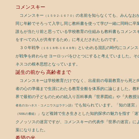
コメンスキー
コメンスキー
の名前を知らなくても、みんなお
（１５９２-１６７０）
同じ年齢でそろって入学し同じ教科書を使って学び一緒に同時に卒
誰もが当たり前と思っている学校教育の仕組みも教科書もコメンス
をすべての人が共有するため」に考えだされたものです。
３０年戦争
といわれる混乱の時代にコメンス
（１６１８年-１６４８年）
が戦争を終わらせ ヨーロッパをひとつにすると考えていました。そ
ネスコの根本思想となっています。
誕生の前から
高齢者まで
コメンスキーは学校教育だけでなく、出産前の母親教育から死と
者の心の準備まで生涯にわたる教育全般を体系的に論じました。教
界で最初の子どものための絵入り百科事典『世界図絵』や『大教授
でも知られています。「知の迷宮」
者名のヨハネス・コメニウスはラテン語）
」など複雑で生き生きとした知的探求の魅力を指す「迷
（NHKの番組）
クノッソスの迷宮ですが、コメンスキーの代表作『世界の迷宮』に
葉になりました。
希望の光