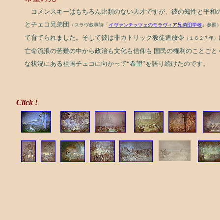
コメンスキーはもちろん比類のない天才ですが、彼の知性と平和
とチェコ兄弟団
（スラヴ叙事詩「
イヴァンチッツェのモラヴィア兄弟団学校
」参照
て育てられました。そして彼は非カトリック教徒追放令
（１６２７年）
亡命流浪の苦難の中から政治も文化も信仰も 国民の権利のことごと
な状況にある祖国チェコに向かって“希望”を語り続けたのです
Click !