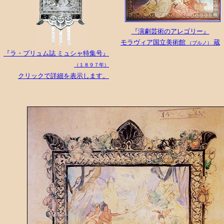
『演劇芸術のアレゴリー』
モラヴィア国立美術館
蔵
（ブルノ）
『ラ・プリュム誌 ミュシャ特集号』
（１８９７年）
クリックで詳細を表示します。