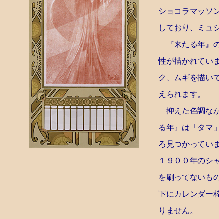
ショコラマッソ
しており、ミュ
『来たる年』の
性が描かれてい
ク、ムギを描い
えられます。
抑えた色調なが
る年』は「タマ
ろ見つかってい
１９００年のシ
を刷ってないも
下にカレンダー
りません。