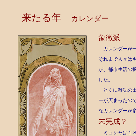
来たる年
カレンダー
１８９
象徴派
カレンダーが一
それまで人々は
が、都市生活の
した。
とくに雑誌の出
ーが広まったの
なカレンダーが
未完成？
ミュシャは１８