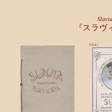
Slavi
『スラヴ
Click !