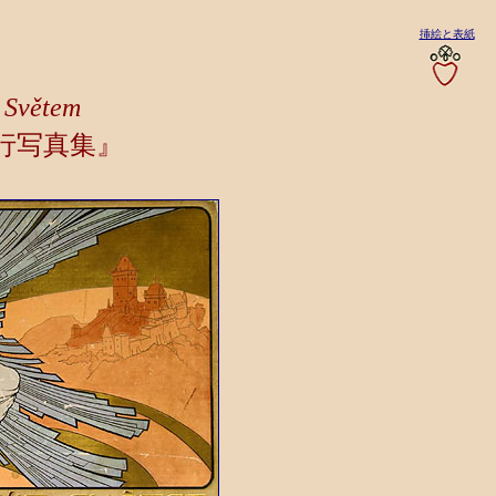
挿絵と表紙
 Světem
行写真集』