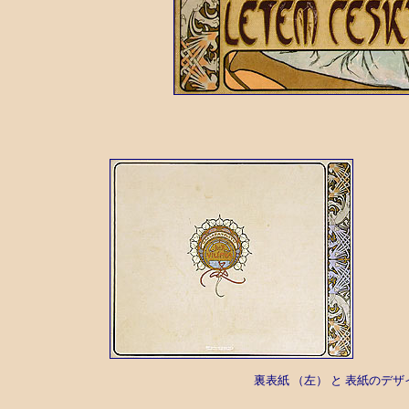
裏表紙 （左） と 表紙のデ