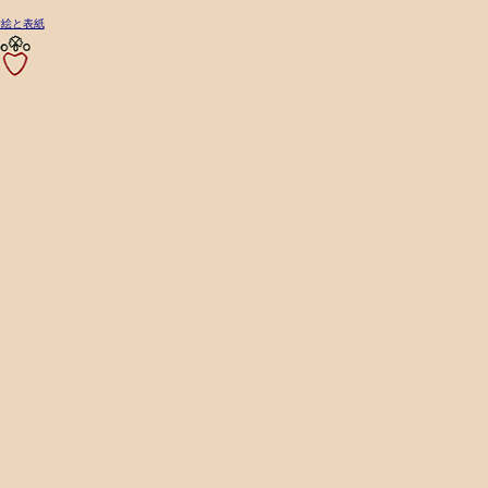
挿絵と表紙